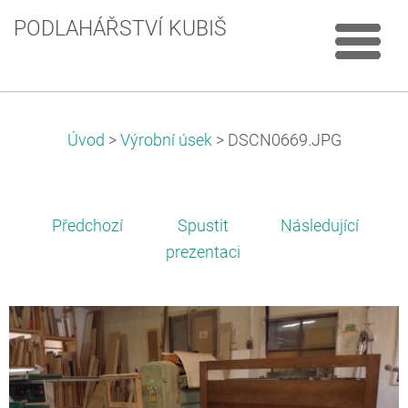
PODLAHÁŘSTVÍ KUBIŠ
Úvod
>
Výrobní úsek
>
DSCN0669.JPG
Předchozí
Spustit
Následující
prezentaci