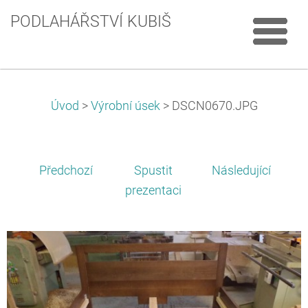
PODLAHÁŘSTVÍ KUBIŠ
Úvod
>
Výrobní úsek
>
DSCN0670.JPG
Předchozí
Spustit
Následující
prezentaci